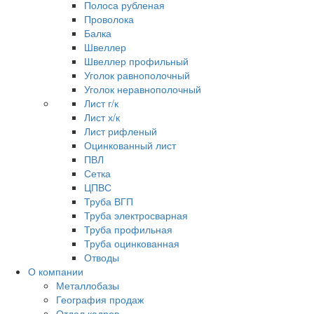
Полоса рубленая
Проволока
Балка
Швеллер
Швеллер профильный
Уголок равнополочный
Уголок неравнополочный
Лист г/к
Лист х/к
Лист рифленый
Оцинкованный лист
ПВЛ
Сетка
ЦПВС
Труба ВГП
Труба электросварная
Труба профильная
Труба оцинкованная
Отводы
О компании
Металлобазы
География продаж
Отдел кадров