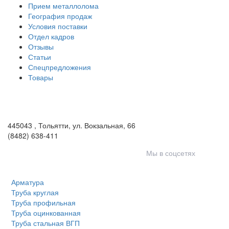
Прием металлолома
География продаж
Условия поставки
Отдел кадров
Отзывы
Статьи
Спецпредложения
Товары
ООО «Волга-Сталь»
443046
,
Самара, пгт. Смышляевка
,
ул. Механиков, 3
(846) 321-05-21
,
(846) 205-03-18
445043
,
Тольятти
,
ул. Вокзальная, 66
(8482) 638-411
Мы в соцсетях
Арматура
Труба круглая
Труба профильная
Труба оцинкованная
Труба стальная ВГП