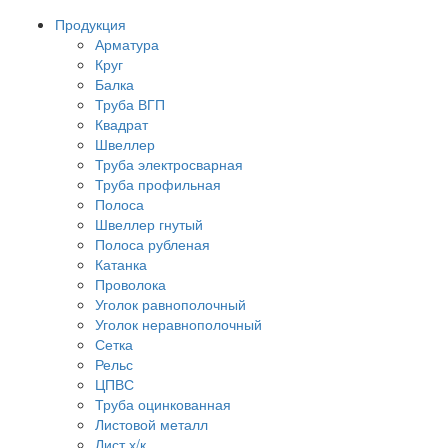
Продукция
Арматура
Круг
Балка
Труба ВГП
Квадрат
Швеллер
Труба электросварная
Труба профильная
Полоса
Швеллер гнутый
Полоса рубленая
Катанка
Проволока
Уголок равнополочный
Уголок неравнополочный
Сетка
Рельс
ЦПВС
Труба оцинкованная
Листовой металл
Лист х/к