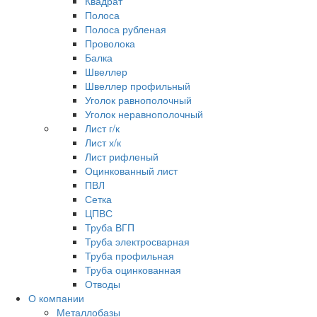
Квадрат
Полоса
Полоса рубленая
Проволока
Балка
Швеллер
Швеллер профильный
Уголок равнополочный
Уголок неравнополочный
Лист г/к
Лист х/к
Лист рифленый
Оцинкованный лист
ПВЛ
Сетка
ЦПВС
Труба ВГП
Труба электросварная
Труба профильная
Труба оцинкованная
Отводы
О компании
Металлобазы