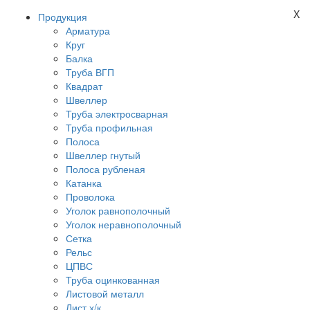
X
Продукция
Арматура
Круг
Балка
Труба ВГП
Квадрат
Швеллер
Труба электросварная
Труба профильная
Полоса
Швеллер гнутый
Полоса рубленая
Катанка
Проволока
Уголок равнополочный
Уголок неравнополочный
Сетка
Рельс
ЦПВС
Труба оцинкованная
Листовой металл
Лист х/к