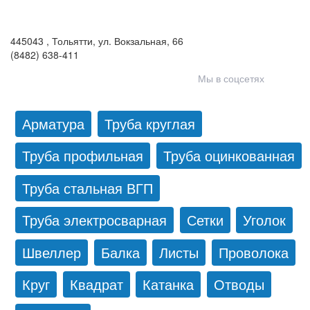
443046
,
Самара, пгт. Смышляевка
,
ул. Механиков, 3
(846) 321-05-21
,
(846) 205-03-18
445043
,
Тольятти
,
ул. Вокзальная, 66
(8482) 638-411
Мы в соцсетях
Арматура
Труба круглая
Труба профильная
Труба оцинкованная
Труба стальная ВГП
Труба электросварная
Сетки
Уголок
Швеллер
Балка
Листы
Проволока
Круг
Квадрат
Катанка
Отводы