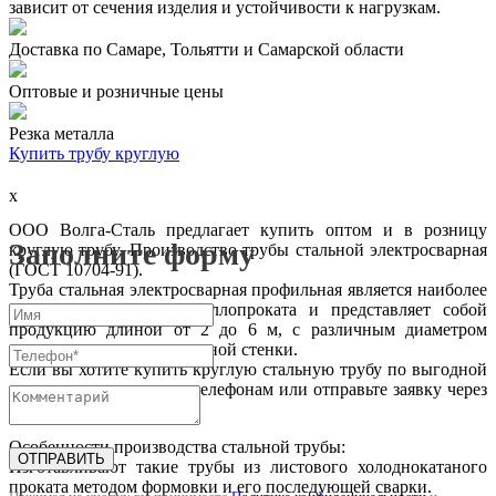
зависит от сечения изделия и устойчивости к нагрузкам.
Доставка по Самаре, Тольятти и Самарской области
Оптовые и розничные цены
Резка металла
Купить трубу круглую
x
ООО Волга-Сталь предлагает купить оптом и в розницу
Заполните форму
круглую трубу. Производство трубы стальной электросварная
(ГОСТ 10704-91).
Труба стальная электросварная профильная является наиболее
популярным типом металлопроката и представляет собой
продукцию длиной от 2 до 6 м, с различным диаметром
круглого сечения и толщиной стенки.
Если вы хотите купить круглую стальную трубу по выгодной
цене позвоните нам по телефонам или отправьте заявку через
обратную связь на сайте.
Особенности производства стальной трубы:
ОТПРАВИТЬ
Изготавливают такие трубы из листового холоднокатаного
проката методом формовки и его последующей сварки.