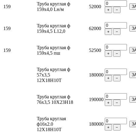
Труба круглая ф
159
52000
З
159х4,0 Lн/м
+
−
Труба круглая ф
159
62000
З
159х4,5 L12,0
+
−
Труба круглая ф
159
52500
З
159х4,5 пш
+
−
Труба круглая ф
57х3,5
180000
З
+
−
12Х18Н10Т
Труба круглая ф
190000
З
76х3,5 10Х23Н18
+
−
Труба круглая
ф16х2.0
180000
З
+
−
12Х18Н10Т