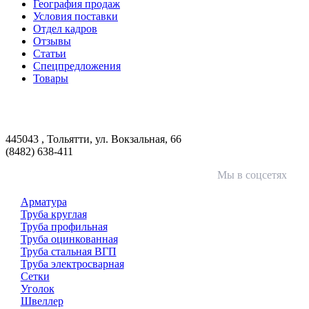
География продаж
Условия поставки
Отдел кадров
Отзывы
Статьи
Спецпредложения
Товары
ООО «Волга-Сталь»
443046
,
Самара, пгт. Смышляевка
,
ул. Механиков, 3
(846) 321-05-21
,
(846) 205-03-18
445043
,
Тольятти
,
ул. Вокзальная, 66
(8482) 638-411
Мы в соцсетях
Арматура
Труба круглая
Труба профильная
Труба оцинкованная
Труба стальная ВГП
Труба электросварная
Сетки
Уголок
Швеллер