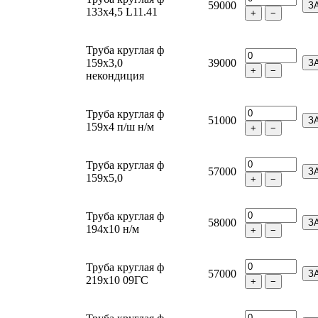
59000
З
133х4,5 L11.41
+
−
Труба круглая ф
159х3,0
39000
З
+
−
некондиция
Труба круглая ф
51000
З
159х4 п/ш н/м
+
−
Труба круглая ф
57000
З
159х5,0
+
−
Труба круглая ф
58000
З
194х10 н/м
+
−
Труба круглая ф
57000
З
219х10 09ГС
+
−