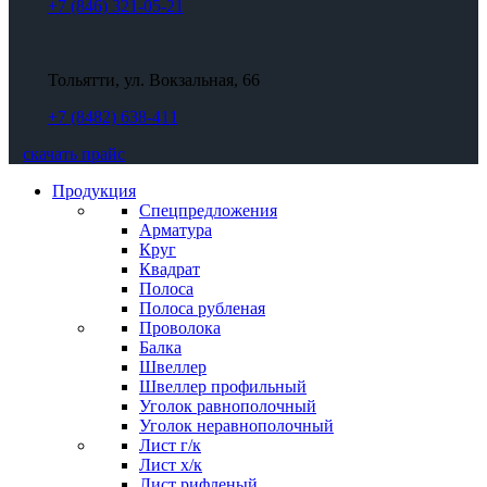
+7 (846) 321-05-21
Тольятти, ул. Вокзальная, 66
+7 (8482) 638-411
скачать прайс
Продукция
Спецпредложения
Арматура
Круг
Квадрат
Полоса
Полоса рубленая
Проволока
Балка
Швеллер
Швеллер профильный
Уголок равнополочный
Уголок неравнополочный
Лист г/к
Лист х/к
Лист рифленый