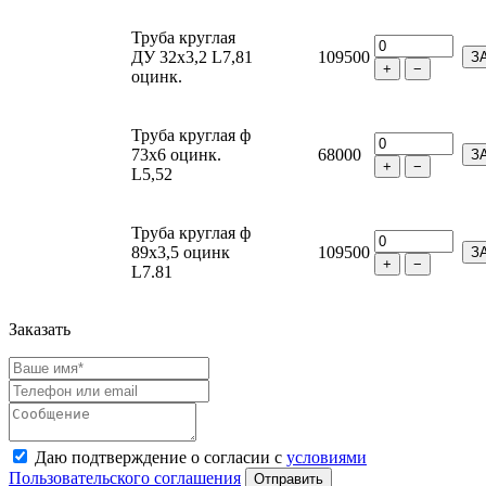
Труба круглая
ДУ 32х3,2 L7,81
109500
З
+
−
оцинк.
Труба круглая ф
73х6 оцинк.
68000
З
+
−
L5,52
Труба круглая ф
89х3,5 оцинк
109500
З
+
−
L7.81
Заказать
Даю подтверждение о согласии с
условиями
Пользовательского соглашения
Отправить