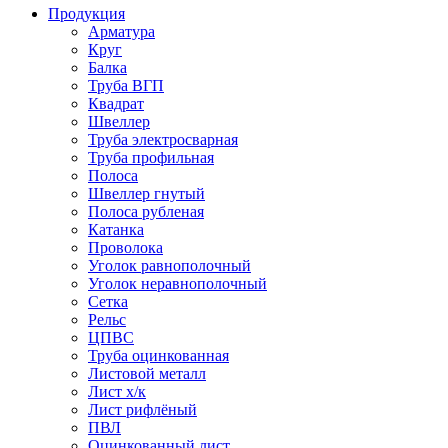
Продукция
Арматура
Круг
Балка
Труба ВГП
Квадрат
Швеллер
Труба электросварная
Труба профильная
Полоса
Швеллер гнутый
Полоса рубленая
Катанка
Проволока
Уголок равнополочный
Уголок неравнополочный
Сетка
Рельс
ЦПВС
Труба оцинкованная
Листовой металл
Лист х/к
Лист рифлёный
ПВЛ
Оцинкованный лист