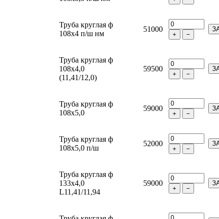
Труба круглая ф
51000
З
108х4 п/ш нм
+
−
Труба круглая ф
108х4,0
59500
З
+
−
(11,41/12,0)
Труба круглая ф
59000
З
108х5,0
+
−
Труба круглая ф
52000
З
108х5,0 п/ш
+
−
Труба круглая ф
133х4,0
59000
З
+
−
L11,41/11,94
Труба круглая ф