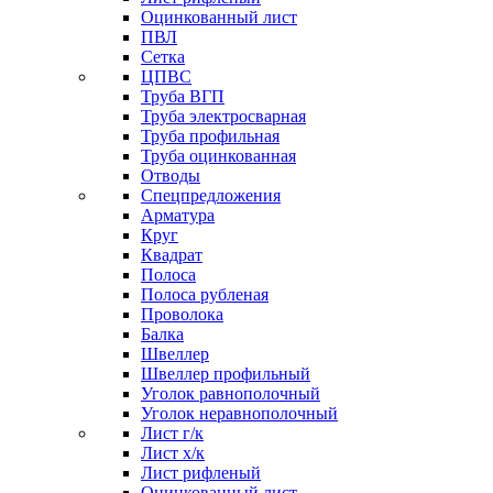
Оцинкованный лист
ПВЛ
Сетка
ЦПВС
Труба ВГП
Труба электросварная
Труба профильная
Труба оцинкованная
Отводы
Спецпредложения
Арматура
Круг
Квадрат
Полоса
Полоса рубленая
Проволока
Балка
Швеллер
Швеллер профильный
Уголок равнополочный
Уголок неравнополочный
Лист г/к
Лист х/к
Лист рифленый
Оцинкованный лист