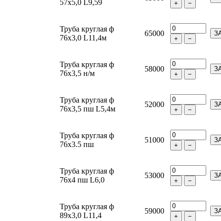
57х5,0 L9,59
+
−
Труба круглая ф
65000
З
76х3,0 L11,4м
+
−
Труба круглая ф
58000
З
76х3,5 н/м
+
−
Труба круглая ф
52000
З
76х3,5 пш L5,4м
+
−
Труба круглая ф
51000
З
76х3.5 пш
+
−
Труба круглая ф
53000
З
76х4 пш L6,0
+
−
Труба круглая ф
59000
З
89х3,0 L11,4
+
−