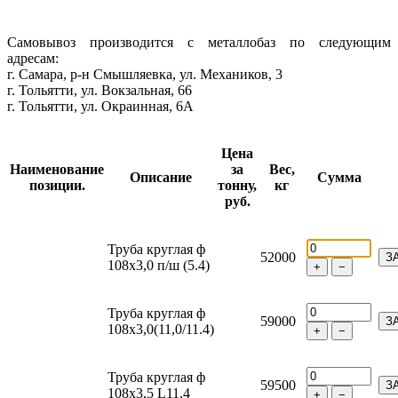
Самовывоз производится с металлобаз по следующим
адресам:
г. Самара, р-н Смышляевка, ул. Механиков, 3
г. Тольятти, ул. Вокзальная, 66
г. Тольятти, ул. Окраинная, 6А
Цена
Наименование
за
Вес,
Описание
Сумма
позиции.
тонну,
кг
руб.
Труба круглая ф
52000
З
108х3,0 п/ш (5.4)
+
−
Труба круглая ф
59000
З
108х3,0(11,0/11.4)
+
−
Труба круглая ф
59500
З
108х3,5 L11,4
+
−