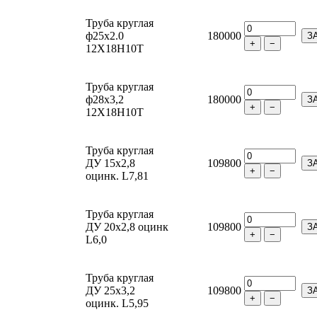
Труба круглая
ф25х2.0
180000
З
+
−
12Х18Н10Т
Труба круглая
ф28х3,2
180000
З
+
−
12Х18Н10Т
Труба круглая
ДУ 15х2,8
109800
З
+
−
оцинк. L7,81
Труба круглая
ДУ 20х2,8 оцинк
109800
З
+
−
L6,0
Труба круглая
ДУ 25х3,2
109800
З
+
−
оцинк. L5,95