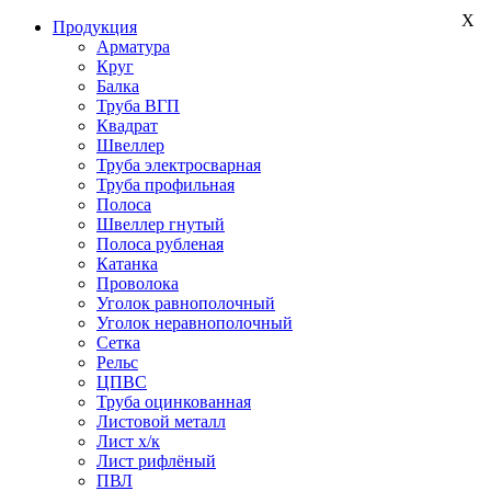
X
Продукция
Арматура
Круг
Балка
Труба ВГП
Квадрат
Швеллер
Труба электросварная
Труба профильная
Полоса
Швеллер гнутый
Полоса рубленая
Катанка
Проволока
Уголок равнополочный
Уголок неравнополочный
Сетка
Рельс
ЦПВС
Труба оцинкованная
Листовой металл
Лист х/к
Лист рифлёный
ПВЛ