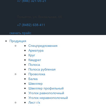
+7 (846) 321-05-21
Тольятти, ул. Вокзальная, 66
+7 (8482) 638-411
скачать прайс
Продукция
Спецпредложения
Арматура
Круг
Квадрат
Полоса
Полоса рубленая
Проволока
Балка
Швеллер
Швеллер профильный
Уголок равнополочный
Уголок неравнополочный
Лист г/к