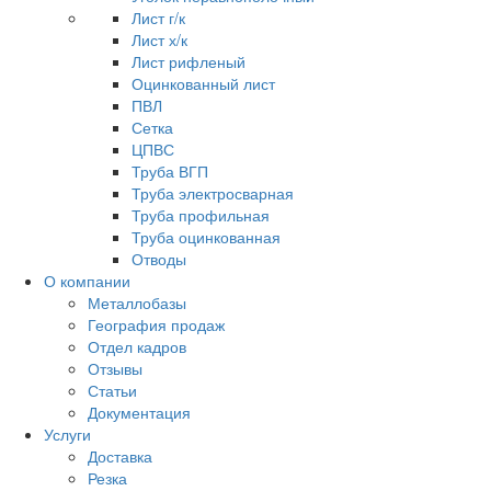
Лист г/к
Лист х/к
Лист рифленый
Оцинкованный лист
ПВЛ
Сетка
ЦПВС
Труба ВГП
Труба электросварная
Труба профильная
Труба оцинкованная
Отводы
О компании
Металлобазы
География продаж
Отдел кадров
Отзывы
Статьи
Документация
Услуги
Доставка
Резка