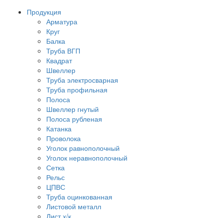
Продукция
Арматура
Круг
Балка
Труба ВГП
Квадрат
Швеллер
Труба электросварная
Труба профильная
Полоса
Швеллер гнутый
Полоса рубленая
Катанка
Проволока
Уголок равнополочный
Уголок неравнополочный
Сетка
Рельс
ЦПВС
Труба оцинкованная
Листовой металл
Лист х/к