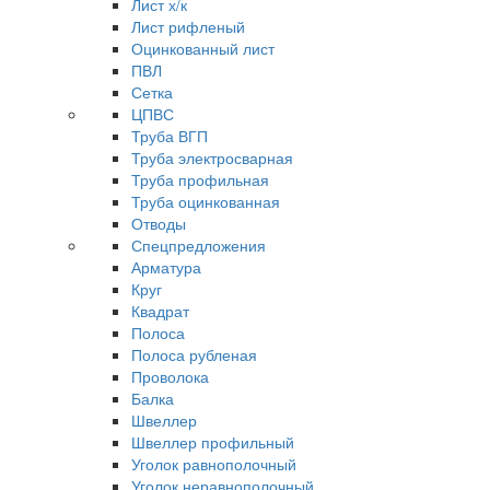
Лист х/к
Лист рифленый
Оцинкованный лист
ПВЛ
Сетка
ЦПВС
Труба ВГП
Труба электросварная
Труба профильная
Труба оцинкованная
Отводы
Спецпредложения
Арматура
Круг
Квадрат
Полоса
Полоса рубленая
Проволока
Балка
Швеллер
Швеллер профильный
Уголок равнополочный
Уголок неравнополочный