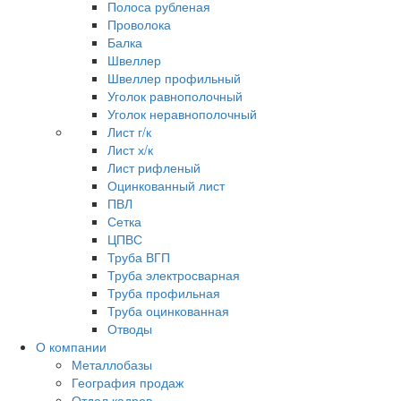
Полоса рубленая
Проволока
Балка
Швеллер
Швеллер профильный
Уголок равнополочный
Уголок неравнополочный
Лист г/к
Лист х/к
Лист рифленый
Оцинкованный лист
ПВЛ
Сетка
ЦПВС
Труба ВГП
Труба электросварная
Труба профильная
Труба оцинкованная
Отводы
О компании
Металлобазы
География продаж
Отдел кадров