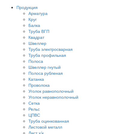
Продукция
Арматура
Круг
Балка
Труба ВГП
Квадрат
Швеллер
Труба электросварная
Труба профильная
Полоса
Швеллер гнутый
Полоса рубленая
Катанка
Проволока
Уголок равнополочный
Уголок неравнополочный
Сетка
Рельс
ЦПВС
Труба оцинкованная
Листовой металл
Лист х/к