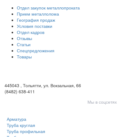
Отдел закупок металлопроката
Прием металлолома
География продаж
Условия поставки
Отдел кадров
Отзывы
Статьи
Спецпредложения
Товары
ООО «Волга-Сталь»
443046
,
Самара, пгт. Смышляевка
,
ул. Механиков, 3
(846) 321-05-21
,
(846) 205-03-18
445043
,
Тольятти
,
ул. Вокзальная, 66
(8482) 638-411
Мы в соцсетях
Арматура
Труба круглая
Труба профильная