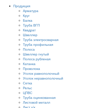
Продукция
Арматура
Круг
Балка
Труба ВГП
Квадрат
Швеллер
Труба электросварная
Труба профильная
Полоса
Швеллер гнутый
Полоса рубленая
Катанка
Проволока
Уголок равнополочный
Уголок неравнополочный
Сетка
Рельс
ЦПВС
Труба оцинкованная
Листовой металл
Лист х/к