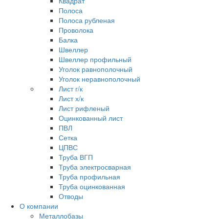
Квадрат
Полоса
Полоса рубленая
Проволока
Балка
Швеллер
Швеллер профильный
Уголок равнополочный
Уголок неравнополочный
Лист г/к
Лист х/к
Лист рифленый
Оцинкованный лист
ПВЛ
Сетка
ЦПВС
Труба ВГП
Труба электросварная
Труба профильная
Труба оцинкованная
Отводы
О компании
Металлобазы