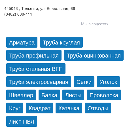
(846) 321-05-21
,
(846) 205-03-18
445043
,
Тольятти
,
ул. Вокзальная, 66
(8482) 638-411
Мы в соцсетях
Арматура
Труба круглая
Труба профильная
Труба оцинкованная
Труба стальная ВГП
Труба электросварная
Сетки
Уголок
Швеллер
Балка
Листы
Проволока
Круг
Квадрат
Катанка
Отводы
Лист ПВЛ