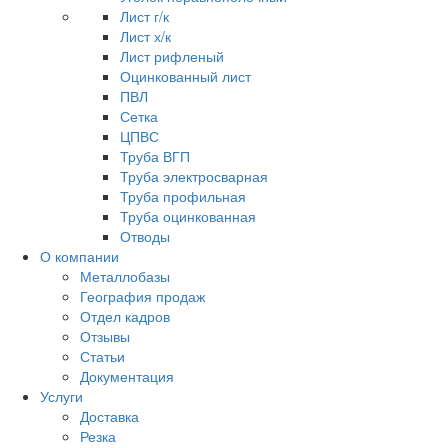
Лист г/к
Лист х/к
Лист рифленый
Оцинкованный лист
ПВЛ
Сетка
ЦПВС
Труба ВГП
Труба электросварная
Труба профильная
Труба оцинкованная
Отводы
О компании
Металлобазы
География продаж
Отдел кадров
Отзывы
Статьи
Документация
Услуги
Доставка
Резка