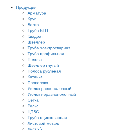
Продукция
Арматура
Круг
Балка
Труба ВГП
Квадрат
Швеллер
Труба электросварная
Труба профильная
Полоса
Швеллер гнутый
Полоса рубленая
Катанка
Проволока
Уголок равнополочный
Уголок неравнополочный
Сетка
Рельс
ЦПВС
Труба оцинкованная
Листовой металл
Лист х/к