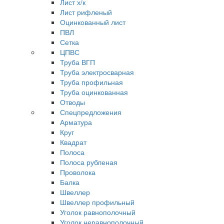
Лист х/к
Лист рифленый
Оцинкованный лист
ПВЛ
Сетка
ЦПВС
Труба ВГП
Труба электросварная
Труба профильная
Труба оцинкованная
Отводы
Спецпредложения
Арматура
Круг
Квадрат
Полоса
Полоса рубленая
Проволока
Балка
Швеллер
Швеллер профильный
Уголок равнополочный
Уголок неравнополочный