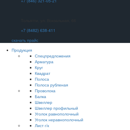
+7 (846) 321-05-21
Тольятти, ул. Вокзальная, 66
+7 (8482) 638-411
скачать прайс
Продукция
Спецпредложения
Арматура
Круг
Квадрат
Полоса
Полоса рубленая
Проволока
Балка
Швеллер
Швеллер профильный
Уголок равнополочный
Уголок неравнополочный
Лист г/к