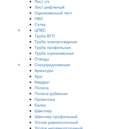
Лист х/к
Лист рифленый
Оцинкованный лист
ПВЛ
Сетка
ЦПВС
Труба ВГП
Труба электросварная
Труба профильная
Труба оцинкованная
Отводы
Спецпредложения
Арматура
Круг
Квадрат
Полоса
Полоса рубленая
Проволока
Балка
Швеллер
Швеллер профильный
Уголок равнополочный
Уголок неравнополочный