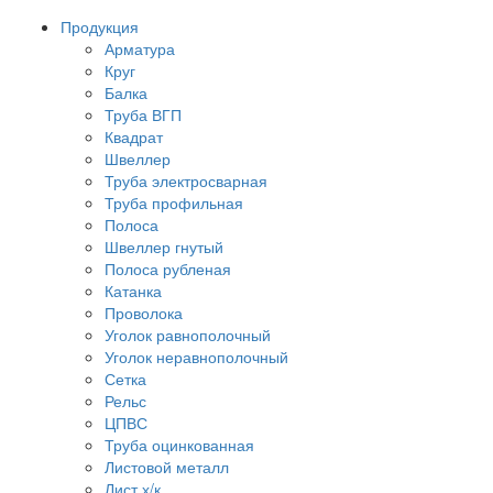
Продукция
Арматура
Круг
Балка
Труба ВГП
Квадрат
Швеллер
Труба электросварная
Труба профильная
Полоса
Швеллер гнутый
Полоса рубленая
Катанка
Проволока
Уголок равнополочный
Уголок неравнополочный
Сетка
Рельс
ЦПВС
Труба оцинкованная
Листовой металл
Лист х/к