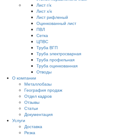
Лист г/к
Лист х/к
Лист рифленый
Оцинкованный лист
ПВЛ
Сетка
ЦПВС
Труба ВГП
Труба электросварная
Труба профильная
Труба оцинкованная
Отводы
О компании
Металлобазы
География продаж
Отдел кадров
Отзывы
Статьи
Документация
Услуги
Доставка
Резка