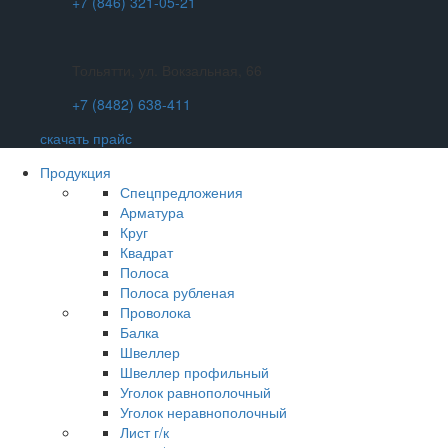
+7 (846) 321-05-21
Тольятти, ул. Вокзальная, 66
+7 (8482) 638-411
скачать прайс
Продукция
Спецпредложения
Арматура
Круг
Квадрат
Полоса
Полоса рубленая
Проволока
Балка
Швеллер
Швеллер профильный
Уголок равнополочный
Уголок неравнополочный
Лист г/к