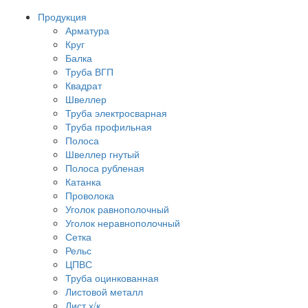
Продукция
Арматура
Круг
Балка
Труба ВГП
Квадрат
Швеллер
Труба электросварная
Труба профильная
Полоса
Швеллер гнутый
Полоса рубленая
Катанка
Проволока
Уголок равнополочный
Уголок неравнополочный
Сетка
Рельс
ЦПВС
Труба оцинкованная
Листовой металл
Лист х/к