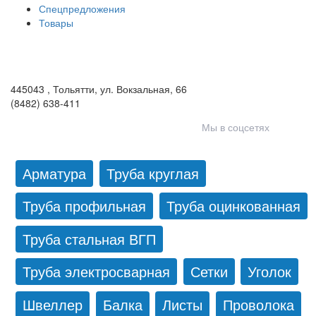
Спецпредложения
Товары
ООО «Волга-Сталь»
443046
,
Самара, пгт. Смышляевка
,
ул. Механиков, 3
(846) 321-05-21
,
(846) 205-03-18
445043
,
Тольятти
,
ул. Вокзальная, 66
(8482) 638-411
Мы в соцсетях
Арматура
Труба круглая
Труба профильная
Труба оцинкованная
Труба стальная ВГП
Труба электросварная
Сетки
Уголок
Швеллер
Балка
Листы
Проволока