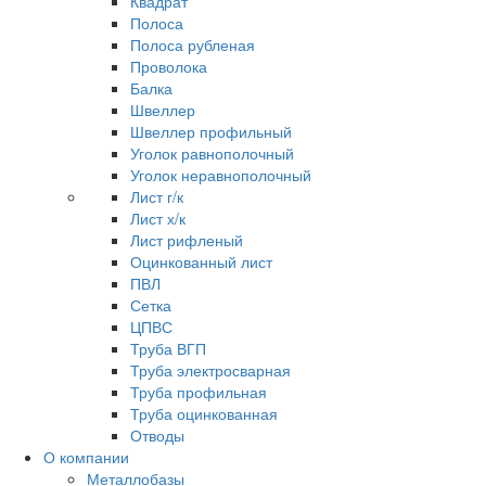
Квадрат
Полоса
Полоса рубленая
Проволока
Балка
Швеллер
Швеллер профильный
Уголок равнополочный
Уголок неравнополочный
Лист г/к
Лист х/к
Лист рифленый
Оцинкованный лист
ПВЛ
Сетка
ЦПВС
Труба ВГП
Труба электросварная
Труба профильная
Труба оцинкованная
Отводы
О компании
Металлобазы