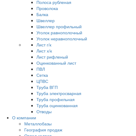
Полоса рубленая
Проволока
Балка
Швеллер
Швеллер профильный
Уголок равнополочный
Уголок неравнополочный
Лист г/к
Лист х/к
Лист рифленый
Оцинкованный лист
ПВЛ
Сетка
ЦПВС
Труба ВГП
Труба электросварная
Труба профильная
Труба оцинкованная
Отводы
О компании
Металлобазы
География продаж
Отдел кадров