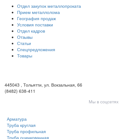
Отдел закупок металлопроката
Прием металлолома
География продаж
Условия поставки
Отдел кадров
Отзывы
Статьи
Спецпредложения
Товары
ООО «Волга-Сталь»
443046
,
Самара, пгт. Смышляевка
,
ул. Механиков, 3
(846) 321-05-21
,
(846) 205-03-18
445043
,
Тольятти
,
ул. Вокзальная, 66
(8482) 638-411
Мы в соцсетях
Арматура
Труба круглая
Труба профильная
Труба оцинкованная