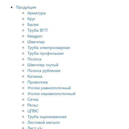
Продукция
Арматура
Круг
Балка
Труба ВГП
Квадрат
Швеллер
Труба электросварная
Труба профильная
Полоса
Швеллер гнутый
Полоса рубленая
Катанка
Проволока
Уголок равнополочный
Уголок неравнополочный
Сетка
Рельс
ЦПВС
Труба оцинкованная
Листовой металл
Лист х/к