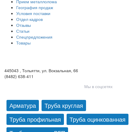
Прием металлолома
География продаж
Условия поставки
Отдел кадров
Отзывы
Статьи
Спецпредложения
Товары
ООО «Волга-Сталь»
443046
,
Самара, пгт. Смышляевка
,
ул. Механиков, 3
(846) 321-05-21
,
(846) 205-03-18
445043
,
Тольятти
,
ул. Вокзальная, 66
(8482) 638-411
Мы в соцсетях
Арматура
Труба круглая
Труба профильная
Труба оцинкованная