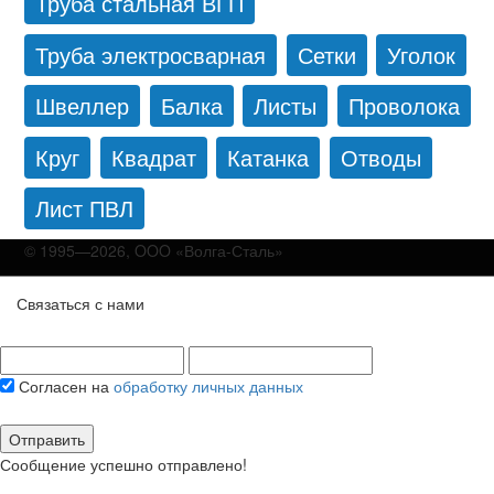
Труба стальная ВГП
Труба электросварная
Сетки
Уголок
Швеллер
Балка
Листы
Проволока
Круг
Квадрат
Катанка
Отводы
Лист ПВЛ
© 1995—2026, OOO «Волга-Сталь»
Связаться с нами
Согласен на
обработку личных данных
Отправить
Сообщение успешно отправлено!