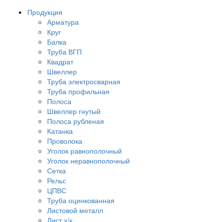
Продукция
Арматура
Круг
Балка
Труба ВГП
Квадрат
Швеллер
Труба электросварная
Труба профильная
Полоса
Швеллер гнутый
Полоса рубленая
Катанка
Проволока
Уголок равнополочный
Уголок неравнополочный
Сетка
Рельс
ЦПВС
Труба оцинкованная
Листовой металл
Лист х/к