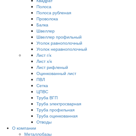
Квадрат
Полоса
Полоса рубленая
Проволока
Балка
Швеллер
Швеллер профильный
Уголок равнополочный
Уголок неравнополочный
Лист г/к
Лист х/к
Лист рифленый
Оцинкованный лист
ПВЛ
Сетка
ЦПВС
Труба ВГП
Труба электросварная
Труба профильная
Труба оцинкованная
Отводы
О компании
Металлобазы