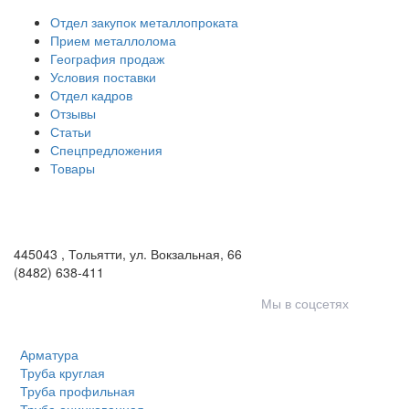
Отдел закупок металлопроката
Прием металлолома
География продаж
Условия поставки
Отдел кадров
Отзывы
Статьи
Спецпредложения
Товары
ООО «Волга-Сталь»
443046
,
Самара, пгт. Смышляевка
,
ул. Механиков, 3
(846) 321-05-21
,
(846) 205-03-18
445043
,
Тольятти
,
ул. Вокзальная, 66
(8482) 638-411
Мы в соцсетях
Арматура
Труба круглая
Труба профильная