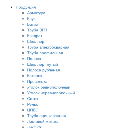
Продукция
Арматура
Круг
Балка
Труба ВГП
Квадрат
Швеллер
Труба электросварная
Труба профильная
Полоса
Швеллер гнутый
Полоса рубленая
Катанка
Проволока
Уголок равнополочный
Уголок неравнополочный
Сетка
Рельс
ЦПВС
Труба оцинкованная
Листовой металл
Лист х/к