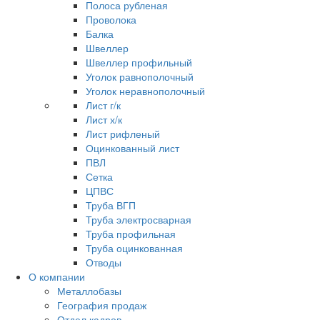
Полоса рубленая
Проволока
Балка
Швеллер
Швеллер профильный
Уголок равнополочный
Уголок неравнополочный
Лист г/к
Лист х/к
Лист рифленый
Оцинкованный лист
ПВЛ
Сетка
ЦПВС
Труба ВГП
Труба электросварная
Труба профильная
Труба оцинкованная
Отводы
О компании
Металлобазы
География продаж
Отдел кадров