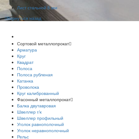
/
Лист стальной 6 мм
Вернуться назад
Спецпредложения
Сортовой металлопрокат
Арматура
Круг
Квадрат
Полоса
Полоса рубленая
Катанка
Проволока
Круг калиброванный
Фасонный металлопрокат
Балка двутавровая
Швеллер г/к
Швеллер профильный
Уголок равнополочный
Уголок неравнополочный
Рельс