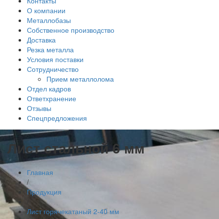
Контакты
О компании
Металлобазы
Собственное производство
Доставка
Резка металла
Условия поставки
Сотрудничество
Прием металлолома
Отдел кадров
Ответхранение
Отзывы
Спецпредложения
Лист стальной 6 мм
Главная
/
Продукция
/
Лист горячекатаный 2-40 мм