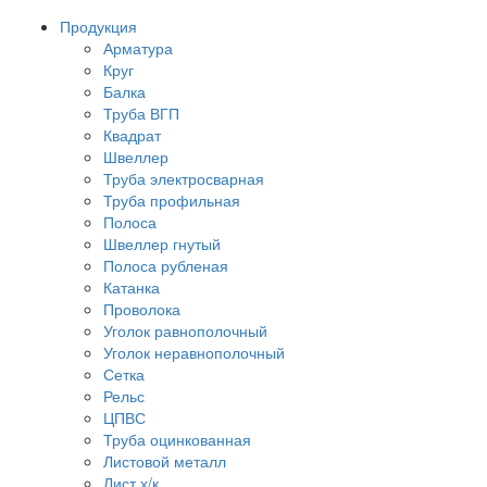
Продукция
Арматура
Круг
Балка
Труба ВГП
Квадрат
Швеллер
Труба электросварная
Труба профильная
Полоса
Швеллер гнутый
Полоса рубленая
Катанка
Проволока
Уголок равнополочный
Уголок неравнополочный
Сетка
Рельс
ЦПВС
Труба оцинкованная
Листовой металл
Лист х/к