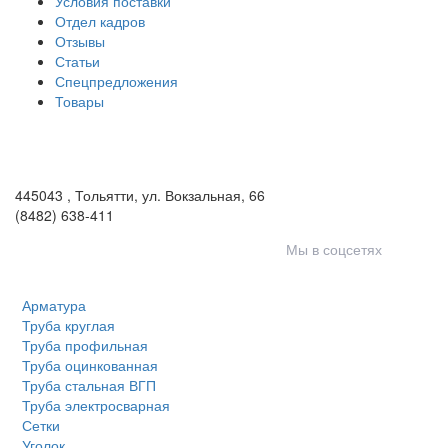
Условия поставки
Отдел кадров
Отзывы
Статьи
Спецпредложения
Товары
ООО «Волга-Сталь»
443046
,
Самара, пгт. Смышляевка
,
ул. Механиков, 3
(846) 321-05-21
,
(846) 205-03-18
445043
,
Тольятти
,
ул. Вокзальная, 66
(8482) 638-411
Мы в соцсетях
Арматура
Труба круглая
Труба профильная
Труба оцинкованная
Труба стальная ВГП
Труба электросварная
Сетки
Уголок