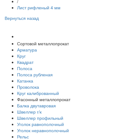
/
Лист рифленый 4 мм
Вернуться назад
Спецпредложения
Сортовой металлопрокат
Арматура
Круг
Квадрат
Полоса
Полоса рубленая
Катанка
Проволока
Круг калиброванный
Фасонный металлопрокат
Балка двутавровая
Швеллер г/к
Швеллер профильный
Уголок равнополочный
Уголок неравнополочный
Рельс