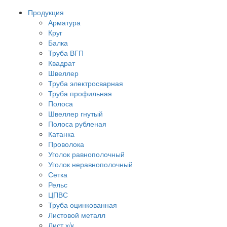
Продукция
Арматура
Круг
Балка
Труба ВГП
Квадрат
Швеллер
Труба электросварная
Труба профильная
Полоса
Швеллер гнутый
Полоса рубленая
Катанка
Проволока
Уголок равнополочный
Уголок неравнополочный
Сетка
Рельс
ЦПВС
Труба оцинкованная
Листовой металл
Лист х/к