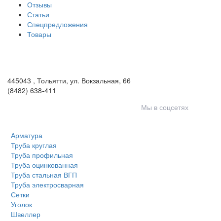
Отзывы
Статьи
Спецпредложения
Товары
ООО «Волга-Сталь»
443046
,
Самара, пгт. Смышляевка
,
ул. Механиков, 3
(846) 321-05-21
,
(846) 205-03-18
445043
,
Тольятти
,
ул. Вокзальная, 66
(8482) 638-411
Мы в соцсетях
Арматура
Труба круглая
Труба профильная
Труба оцинкованная
Труба стальная ВГП
Труба электросварная
Сетки
Уголок
Швеллер