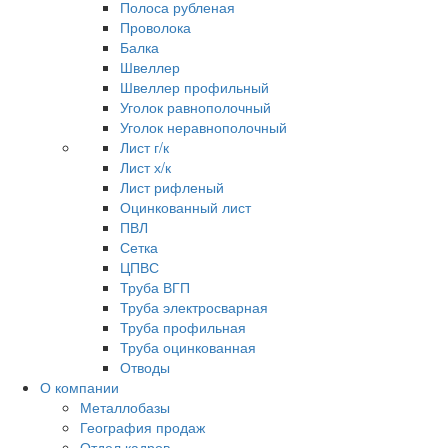
Полоса рубленая
Проволока
Балка
Швеллер
Швеллер профильный
Уголок равнополочный
Уголок неравнополочный
Лист г/к
Лист х/к
Лист рифленый
Оцинкованный лист
ПВЛ
Сетка
ЦПВС
Труба ВГП
Труба электросварная
Труба профильная
Труба оцинкованная
Отводы
О компании
Металлобазы
География продаж
Отдел кадров