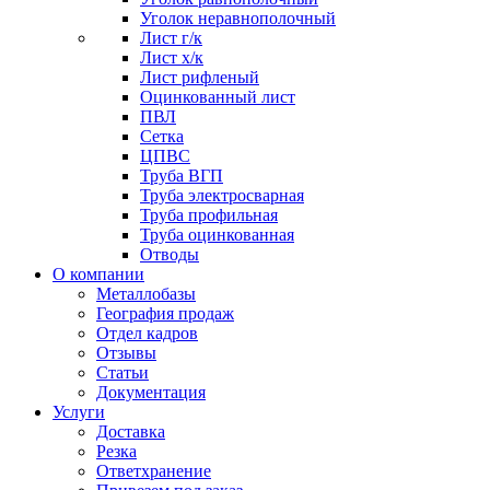
Уголок неравнополочный
Лист г/к
Лист х/к
Лист рифленый
Оцинкованный лист
ПВЛ
Сетка
ЦПВС
Труба ВГП
Труба электросварная
Труба профильная
Труба оцинкованная
Отводы
О компании
Металлобазы
География продаж
Отдел кадров
Отзывы
Статьи
Документация
Услуги
Доставка
Резка
Ответхранение