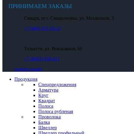
ПРИНИМАЕМ ЗАКАЗЫ
Самара, пгт. Смышляевка, ул. Механиков, 3
+7 (846) 321-05-21
Тольятти, ул. Вокзальная, 66
+7 (8482) 638-411
скачать прайс
Продукция
Спецпредложения
Арматура
Круг
Квадрат
Полоса
Полоса рубленая
Проволока
Балка
Швеллер
Швеллер профильный