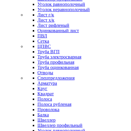
Уголок равнополочный
Уголок неравнополочный
Лист г/к
Лист х/к
Лист рифленый
Оцинкованный лист
ПВЛ
Сетка
ЦПВС
Труба ВГП
Труба электросварная
Труба профильная
Труба оцинкованная
Отводы
Спецпредложения
Арматура
Круг
Квадрат
Полоса
Полоса рубленая
Проволока
Балка
Швеллер
Швеллер профильный
Уголок равнополочный