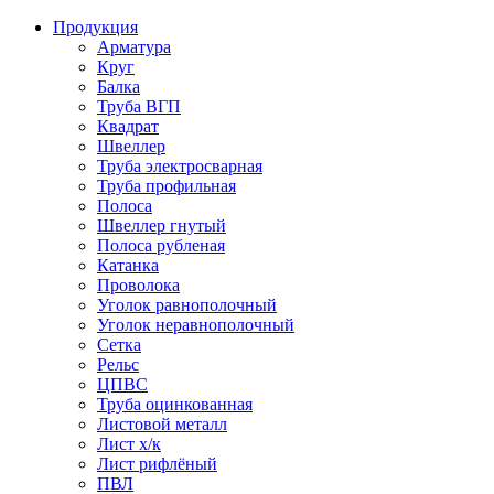
Продукция
Арматура
Круг
Балка
Труба ВГП
Квадрат
Швеллер
Труба электросварная
Труба профильная
Полоса
Швеллер гнутый
Полоса рубленая
Катанка
Проволока
Уголок равнополочный
Уголок неравнополочный
Сетка
Рельс
ЦПВС
Труба оцинкованная
Листовой металл
Лист х/к
Лист рифлёный
ПВЛ