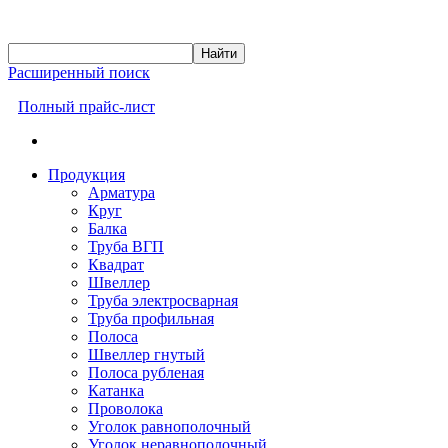
Расширенный поиск
Полный прайс-лист
Продукция
Арматура
Круг
Балка
Труба ВГП
Квадрат
Швеллер
Труба электросварная
Труба профильная
Полоса
Швеллер гнутый
Полоса рубленая
Катанка
Проволока
Уголок равнополочный
Уголок неравнополочный