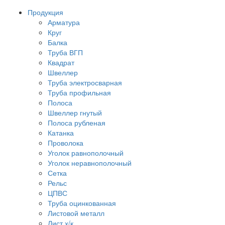
Продукция
Арматура
Круг
Балка
Труба ВГП
Квадрат
Швеллер
Труба электросварная
Труба профильная
Полоса
Швеллер гнутый
Полоса рубленая
Катанка
Проволока
Уголок равнополочный
Уголок неравнополочный
Сетка
Рельс
ЦПВС
Труба оцинкованная
Листовой металл
Лист х/к