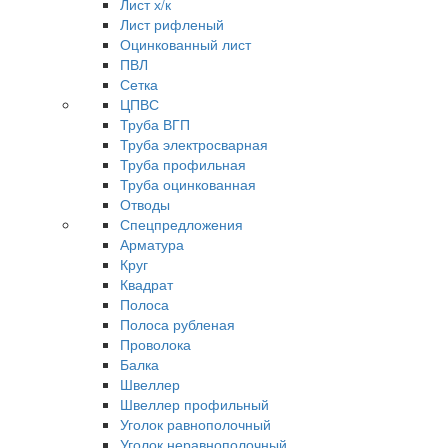
Лист х/к
Лист рифленый
Оцинкованный лист
ПВЛ
Сетка
ЦПВС
Труба ВГП
Труба электросварная
Труба профильная
Труба оцинкованная
Отводы
Спецпредложения
Арматура
Круг
Квадрат
Полоса
Полоса рубленая
Проволока
Балка
Швеллер
Швеллер профильный
Уголок равнополочный
Уголок неравнополочный