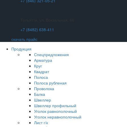
+7 (846) 321-05-21
Тольятти, ул. Вокзальная, 66
+7 (8482) 638-411
скачать прайс
Продукция
Спецпредложения
Арматура
Круг
Квадрат
Полоса
Полоса рубленая
Проволока
Балка
Швеллер
Швеллер профильный
Уголок равнополочный
Уголок неравнополочный
Лист г/к