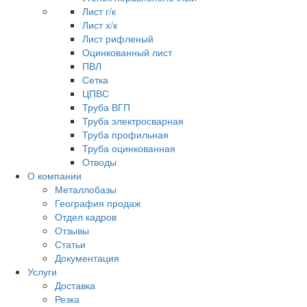
Лист г/к
Лист х/к
Лист рифленый
Оцинкованный лист
ПВЛ
Сетка
ЦПВС
Труба ВГП
Труба электросварная
Труба профильная
Труба оцинкованная
Отводы
О компании
Металлобазы
География продаж
Отдел кадров
Отзывы
Статьи
Документация
Услуги
Доставка
Резка