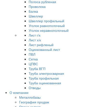
Полоса рубленая
Проволока
Балка
Швеллер
Швеллер профильный
Уголок равнополочный
Уголок неравнополочный
Лист г/к
Лист х/к
Лист рифленый
Оцинкованный лист
ПВЛ
Сетка
ЦПВС
Труба ВГП
Труба электросварная
Труба профильная
Труба оцинкованная
Отводы
О компании
Металлобазы
География продаж
Отдел кадров