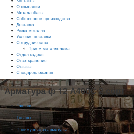
Контакты
О компании
Металлобазы
Собственное производство
Доставка
Резка металла
Условия поставки
Сотрудничество
Прием металлолома
Отдел кадров
Ответхранение
Отзывы
Спецпредложения
Арматура ф 12 А400С 2 сорт
Главная
/
Товары
/
Преимущества арматуры