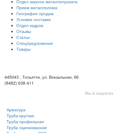
Отдел закупок металлопроката
Прием металлолома
География продаж
Условия поставки
Отдел кадров
Отзывы
Статьи
Спецпредложения
Товары
ООО «Волга-Сталь»
443046
,
Самара, пгт. Смышляевка
,
ул. Механиков, 3
(846) 321-05-21
,
(846) 205-03-18
445043
,
Тольятти
,
ул. Вокзальная, 66
(8482) 638-411
Мы в соцсетях
Арматура
Труба круглая
Труба профильная
Труба оцинкованная