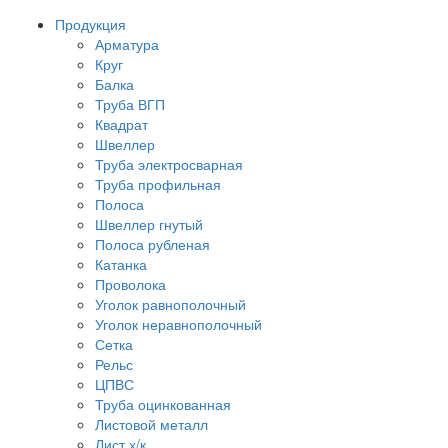
Продукция
Арматура
Круг
Балка
Труба ВГП
Квадрат
Швеллер
Труба электросварная
Труба профильная
Полоса
Швеллер гнутый
Полоса рубленая
Катанка
Проволока
Уголок равнополочный
Уголок неравнополочный
Сетка
Рельс
ЦПВС
Труба оцинкованная
Листовой металл
Лист х/к