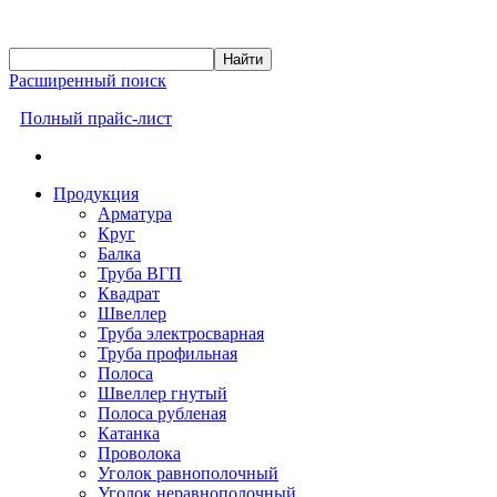
Расширенный поиск
Полный прайс-лист
Продукция
Арматура
Круг
Балка
Труба ВГП
Квадрат
Швеллер
Труба электросварная
Труба профильная
Полоса
Швеллер гнутый
Полоса рубленая
Катанка
Проволока
Уголок равнополочный
Уголок неравнополочный