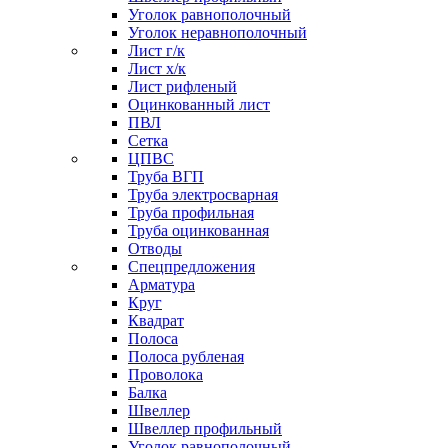
Уголок равнополочный
Уголок неравнополочный
Лист г/к
Лист х/к
Лист рифленый
Оцинкованный лист
ПВЛ
Сетка
ЦПВС
Труба ВГП
Труба электросварная
Труба профильная
Труба оцинкованная
Отводы
Спецпредложения
Арматура
Круг
Квадрат
Полоса
Полоса рубленая
Проволока
Балка
Швеллер
Швеллер профильный
Уголок равнополочный