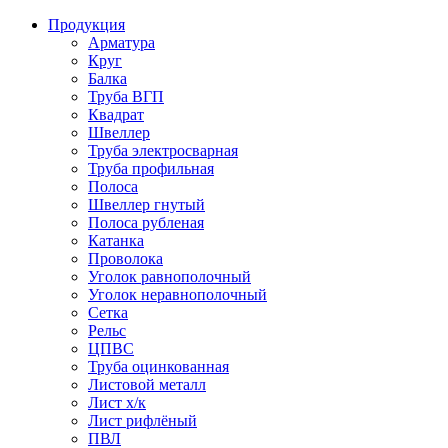
Продукция
Арматура
Круг
Балка
Труба ВГП
Квадрат
Швеллер
Труба электросварная
Труба профильная
Полоса
Швеллер гнутый
Полоса рубленая
Катанка
Проволока
Уголок равнополочный
Уголок неравнополочный
Сетка
Рельс
ЦПВС
Труба оцинкованная
Листовой металл
Лист х/к
Лист рифлёный
ПВЛ