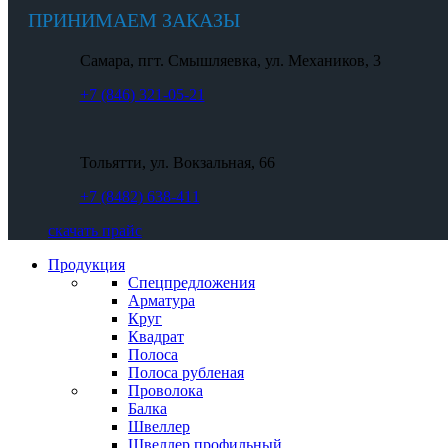
ПРИНИМАЕМ ЗАКАЗЫ
Самара, пгт. Смышляевка, ул. Механиков, 3
+7 (846) 321-05-21
Тольятти, ул. Вокзальная, 66
+7 (8482) 638-411
скачать прайс
Продукция
Спецпредложения
Арматура
Круг
Квадрат
Полоса
Полоса рубленая
Проволока
Балка
Швеллер
Швеллер профильный