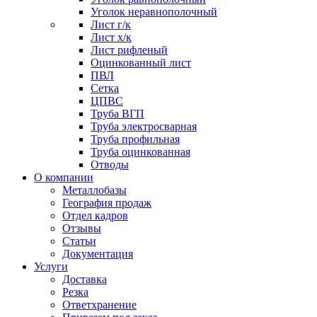
Уголок неравнополочный
Лист г/к
Лист х/к
Лист рифленый
Оцинкованный лист
ПВЛ
Сетка
ЦПВС
Труба ВГП
Труба электросварная
Труба профильная
Труба оцинкованная
Отводы
О компании
Металлобазы
География продаж
Отдел кадров
Отзывы
Статьи
Документация
Услуги
Доставка
Резка
Ответхранение