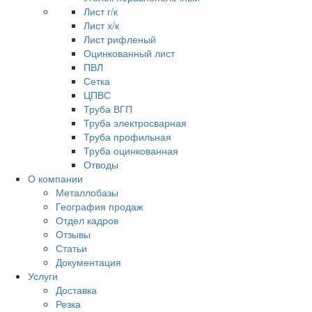
Лист г/к
Лист х/к
Лист рифленый
Оцинкованный лист
ПВЛ
Сетка
ЦПВС
Труба ВГП
Труба электросварная
Труба профильная
Труба оцинкованная
Отводы
О компании
Металлобазы
География продаж
Отдел кадров
Отзывы
Статьи
Документация
Услуги
Доставка
Резка