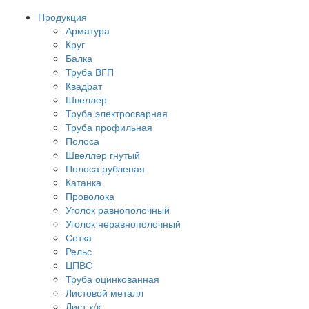
Продукция
Арматура
Круг
Балка
Труба ВГП
Квадрат
Швеллер
Труба электросварная
Труба профильная
Полоса
Швеллер гнутый
Полоса рубленая
Катанка
Проволока
Уголок равнополочный
Уголок неравнополочный
Сетка
Рельс
ЦПВС
Труба оцинкованная
Листовой металл
Лист х/к