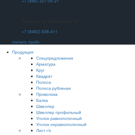
+7 (846) 321-05-21
Тольятти, ул. Вокзальная, 66
+7 (8482) 638-411
скачать прайс
Продукция
Спецпредложения
Арматура
Круг
Квадрат
Полоса
Полоса рубленая
Проволока
Балка
Швеллер
Швеллер профильный
Уголок равнополочный
Уголок неравнополочный
Лист г/к