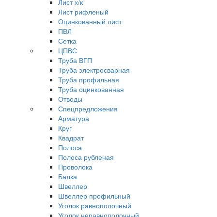
Лист х/к
Лист рифленый
Оцинкованный лист
ПВЛ
Сетка
ЦПВС
Труба ВГП
Труба электросварная
Труба профильная
Труба оцинкованная
Отводы
Спецпредложения
Арматура
Круг
Квадрат
Полоса
Полоса рубленая
Проволока
Балка
Швеллер
Швеллер профильный
Уголок равнополочный
Уголок неравнополочный