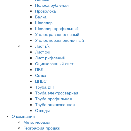
Полоса рубленая
Проволока
Балка
Швеллер
Швеллер профильный
Уголок равнополочный
Уголок неравнополочный
Лист г/к
Лист х/к
Лист рифленый
Оцинкованный лист
ПВЛ
Сетка
ЦПВС
Труба ВГП
Труба электросварная
Труба профильная
Труба оцинкованная
Отводы
О компании
Металлобазы
География продаж