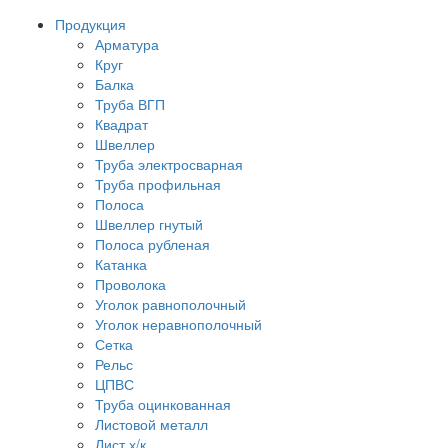
Продукция
Арматура
Круг
Балка
Труба ВГП
Квадрат
Швеллер
Труба электросварная
Труба профильная
Полоса
Швеллер гнутый
Полоса рубленая
Катанка
Проволока
Уголок равнополочный
Уголок неравнополочный
Сетка
Рельс
ЦПВС
Труба оцинкованная
Листовой металл
Лист х/к