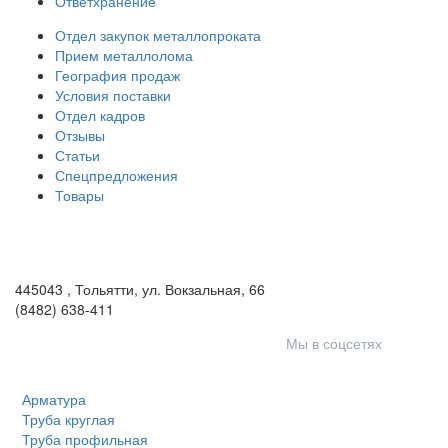
Ответхранение
Отдел закупок металлопроката
Прием металлолома
География продаж
Условия поставки
Отдел кадров
Отзывы
Статьи
Спецпредложения
Товары
ООО «Волга-Сталь»
443046
,
Самара, пгт. Смышляевка
,
ул. Механиков, 3
(846) 321-05-21
,
(846) 205-03-18
445043
,
Тольятти
,
ул. Вокзальная, 66
(8482) 638-411
Мы в соцсетях
Арматура
Труба круглая
Труба профильная