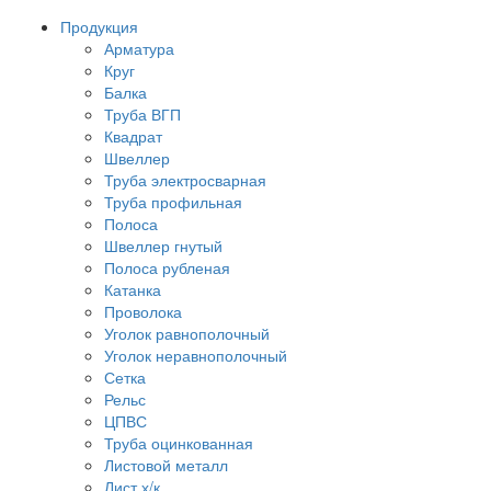
Продукция
Арматура
Круг
Балка
Труба ВГП
Квадрат
Швеллер
Труба электросварная
Труба профильная
Полоса
Швеллер гнутый
Полоса рубленая
Катанка
Проволока
Уголок равнополочный
Уголок неравнополочный
Сетка
Рельс
ЦПВС
Труба оцинкованная
Листовой металл
Лист х/к