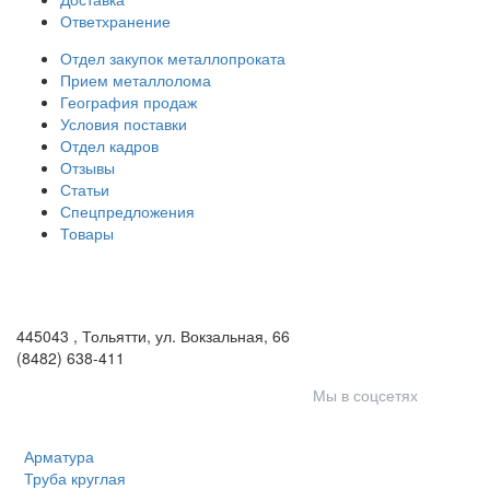
Ответхранение
Отдел закупок металлопроката
Прием металлолома
География продаж
Условия поставки
Отдел кадров
Отзывы
Статьи
Спецпредложения
Товары
ООО «Волга-Сталь»
443046
,
Самара, пгт. Смышляевка
,
ул. Механиков, 3
(846) 321-05-21
,
(846) 205-03-18
445043
,
Тольятти
,
ул. Вокзальная, 66
(8482) 638-411
Мы в соцсетях
Арматура
Труба круглая