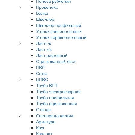
Полоса рубленая
Проволока
Балка
Швеллер
Швеллер профильный
Уголок равнополочный
Уголок неравнополочный
Лист г/к
Лист х/к
Лист рифленый
Оцинкованный лист
ПВЛ
Сетка
ЦПВС
Труба ВГП
Труба электросварная
Труба профильная
Труба оцинкованная
Отводы
Спецпредложения
Арматура
Круг
Квадрат