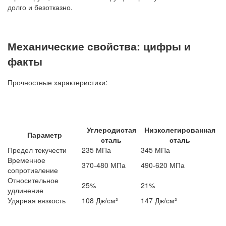
долго и безотказно.
Механические свойства: цифры и
факты
Прочностные характеристики:
Углеродистая
Низколегированная
Параметр
сталь
сталь
Предел текучести
235 МПа
345 МПа
Временное
370-480 МПа
490-620 МПа
сопротивление
Относительное
25%
21%
удлинение
Ударная вязкость
108 Дж/см²
147 Дж/см²