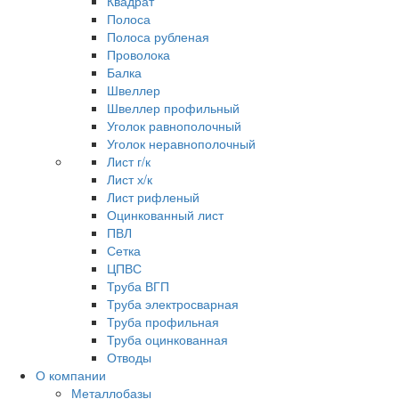
Квадрат
Полоса
Полоса рубленая
Проволока
Балка
Швеллер
Швеллер профильный
Уголок равнополочный
Уголок неравнополочный
Лист г/к
Лист х/к
Лист рифленый
Оцинкованный лист
ПВЛ
Сетка
ЦПВС
Труба ВГП
Труба электросварная
Труба профильная
Труба оцинкованная
Отводы
О компании
Металлобазы