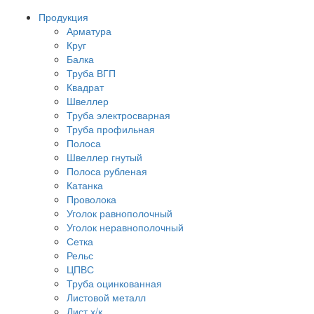
Продукция
Арматура
Круг
Балка
Труба ВГП
Квадрат
Швеллер
Труба электросварная
Труба профильная
Полоса
Швеллер гнутый
Полоса рубленая
Катанка
Проволока
Уголок равнополочный
Уголок неравнополочный
Сетка
Рельс
ЦПВС
Труба оцинкованная
Листовой металл
Лист х/к