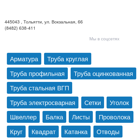
ООО «Волга-Сталь»
443046
,
Самара, пгт. Смышляевка
,
ул. Механиков, 3
(846) 321-05-21
,
(846) 205-03-18
445043
,
Тольятти
,
ул. Вокзальная, 66
(8482) 638-411
Мы в соцсетях
Арматура
Труба круглая
Труба профильная
Труба оцинкованная
Труба стальная ВГП
Труба электросварная
Сетки
Уголок
Швеллер
Балка
Листы
Проволока
Круг
Квадрат
Катанка
Отводы