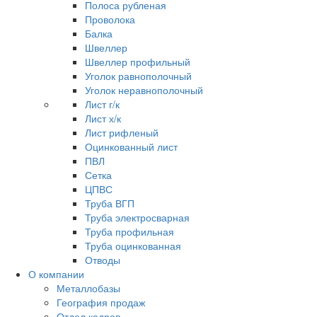
Полоса рубленая
Проволока
Балка
Швеллер
Швеллер профильный
Уголок равнополочный
Уголок неравнополочный
Лист г/к
Лист х/к
Лист рифленый
Оцинкованный лист
ПВЛ
Сетка
ЦПВС
Труба ВГП
Труба электросварная
Труба профильная
Труба оцинкованная
Отводы
О компании
Металлобазы
География продаж
Отдел кадров