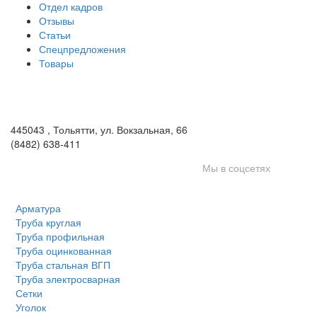
Отдел кадров
Отзывы
Статьи
Спецпредложения
Товары
ООО «Волга-Сталь»
443046
,
Самара, пгт. Смышляевка
,
ул. Механиков, 3
(846) 321-05-21
,
(846) 205-03-18
445043
,
Тольятти
,
ул. Вокзальная, 66
(8482) 638-411
Мы в соцсетях
Арматура
Труба круглая
Труба профильная
Труба оцинкованная
Труба стальная ВГП
Труба электросварная
Сетки
Уголок