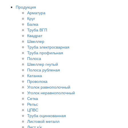
Продукция
Арматура
Круг
Балка
Труба ВГП
Квадрат
Швеллер
Труба электросварная
Труба профильная
Полоса
Швеллер гнутый
Полоса рубленая
Катанка
Проволока
Уголок равнополочный
Уголок неравнополочный
Сетка
Рельс
ЦПВС
Труба оцинкованная
Листовой металл
Лист х/к